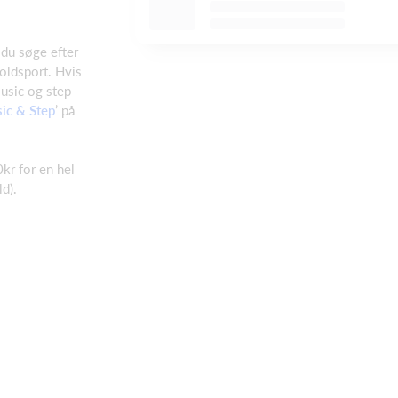
 du søge efter
oldsport. Hvis
usic og step
ic & Step
’ på
kr for en hel
d).