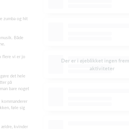
re zumba og hit
 musik. Både
ne.
flere vi er jo
Der er i øjeblikket ingen fre
aktiviteter
 gøre det hele
tter på
r man bare noget
 og kommanderer
kken, føle sig
ældre, kvinder