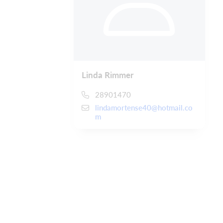
Linda Rimmer
28901470
lindamortense40@hotmail.co
m