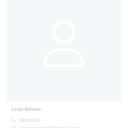
Linda Rimmer
28901470
lindamortense40@hotmail.com