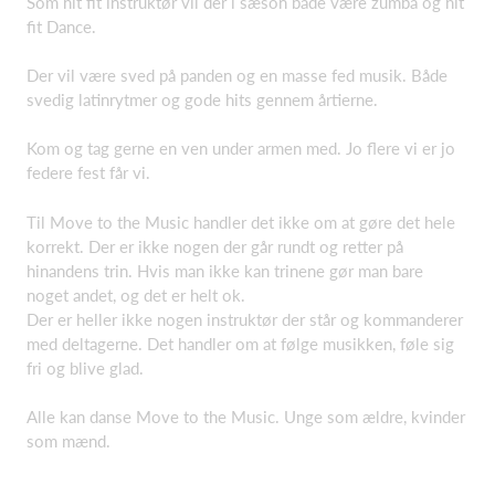
Som hit fit instruktør vil der i sæson både være zumba og hit
fit Dance.
Der vil være sved på panden og en masse fed musik. Både
svedig latinrytmer og gode hits gennem årtierne.
Kom og tag gerne en ven under armen med. Jo flere vi er jo
federe fest får vi.
Til Move to the Music handler det ikke om at gøre det hele
korrekt. Der er ikke nogen der går rundt og retter på
hinandens trin. Hvis man ikke kan trinene gør man bare
noget andet, og det er helt ok.
Der er heller ikke nogen instruktør der står og kommanderer
med deltagerne. Det handler om at følge musikken, føle sig
fri og blive glad.
Alle kan danse Move to the Music. Unge som ældre, kvinder
som mænd.