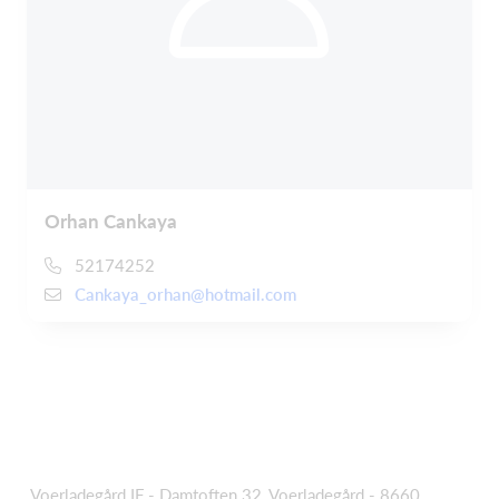
Orhan Cankaya
52174252
Cankaya_orhan@hotmail.com
Voerladegård IF - Damtoften 32, Voerladegård - 8660