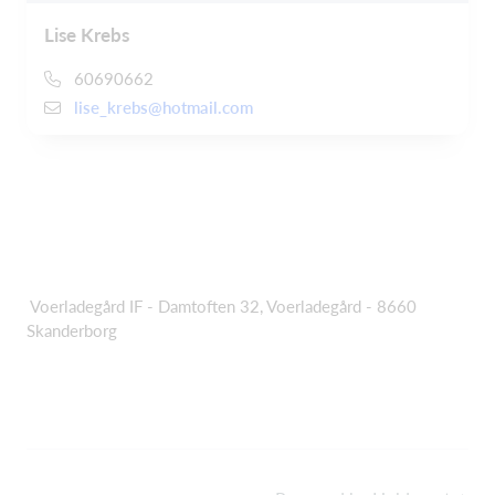
Lise Krebs
60690662
lise_krebs@hotmail.com
Voerladegård IF - Damtoften 32, Voerladegård - 8660
Skanderborg