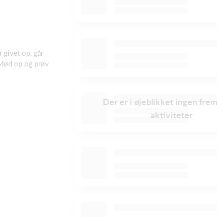
r givet op, går
e. Mød op og prøv
Der er i øjeblikket ingen fre
aktiviteter