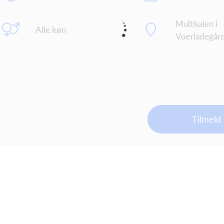
Multisalen i
Alle køn
Voerladegår
Tilmeld