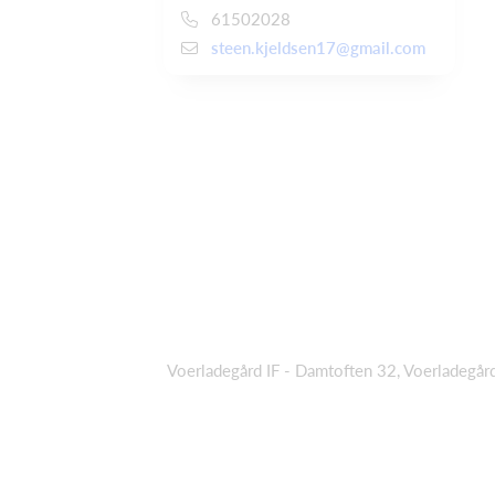
61502028
steen.kjeldsen17@gmail.com
Voerladegård IF - Damtoften 32, Voerladegår